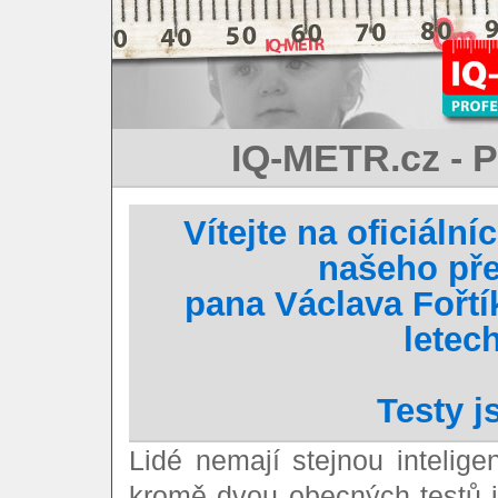
IQ-METR.cz - P
Vítejte na oficiální
našeho př
pana Václava Fořt
letec
Testy 
Lidé nemají stejnou intelig
kromě dvou obecných testů in